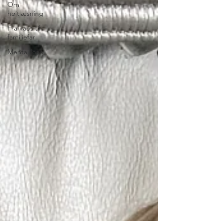
Om
højtlæsning
Fra kaos til
familiefar
Mental load