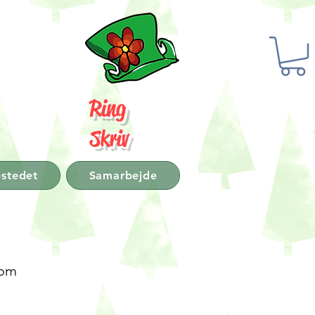
Ring
Skriv
stedet
Samarbejde
 om