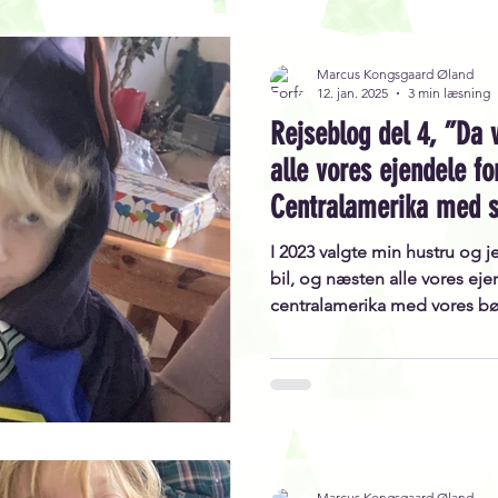
Mental load
Marcus Kongsgaard Øland
12. jan. 2025
3 min læsning
Rejseblog del 4, ”Da 
alle vores ejendele for
Centralamerika med s
på et fly.
I 2023 valgte min hustru og j
bil, og næsten alle vores ejen
centralamerika med vores b
Marcus Kongsgaard Øland