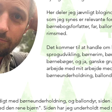
Her deler jeg jævnligt blogi
som jeg synes er relevante fo
børnebogsforfatter, far, ball
rimsmed.
Det kommer til at handle om 
sprogudvikling, børnerim, bø
børnebøger, og ja, ganske g
arbejde med mit arbejde me
børneunderholdning, ballon
igt med børneunderholdning, og ballondyr, siden 2
ed den rene bjørn". Siden har jeg underholdt med