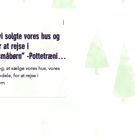
vi solgte vores hus og
 at rejse i
måbørn” -Pottetræning
eg, at sælge vores hus, vores
dele, for at rejse i
ørn