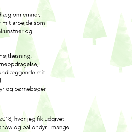
ndlæg om emner,
r mit arbejde som
onkunstner og
højtlæsning,
rneopdragelse,
rundlæggende mit
d
dyr og børnebøger
018, hvor jeg fik udgivet
 show og ballondyr i mange