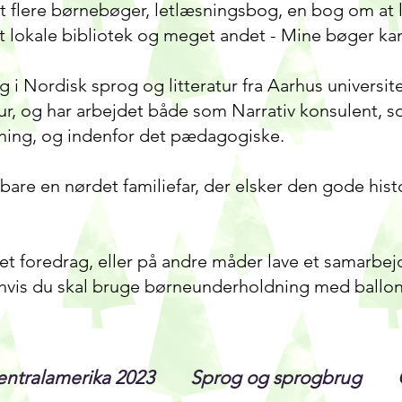
lere børnebøger, letlæsningsbog, en bog om at læ
dit lokale bibliotek og meget andet - Mine bøger ka
i Nordisk sprog og litteratur fra Aarhus universite
tur, og har arbejdet både som Narrativ konsulent,
ivning, og indenfor det pædagogiske.
bare en nørdet familiefar, der elsker den gode histor
et foredrag, eller på andre måder lave et samarbejde
 hvis du skal bruge børneunderholdning med ballond
entralamerika 2023
Sprog og sprogbrug