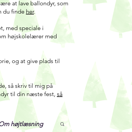
re at lave ballondyr, som
n du finde
her
.
t, med speciale i
 som højskolelærer med
ie, og at give plads til
, så skriv til mig på
yr til din næste fest,
så
Om højtlæsning