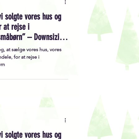
vi solgte vores hus og
 at rejse i
småbørn” – Downsizing,
redelser, og så mange
eg, at sælge vores hus, vores
dele, for at rejse i
ørn
vi solgte vores hus og