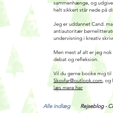
sammenhænge, og udgivet f
helt sikkert står nede på 
Jeg er uddannet Cand. mag 
antiautoritær børnelittera
undervisning i kreativ skr
Men mest af alt er jeg nok 
debat og refleksion.
Vil du gerne booke mig til 
Skovfar@outlook.com
, og
læs mere her
Alle indlæg
Rejseblog - C