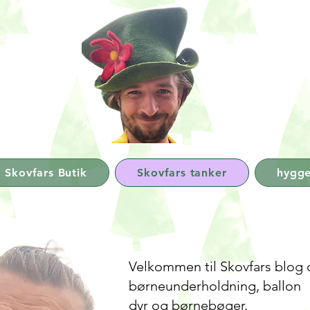
Skovfars Butik
Skovfars tanker
hygge
Velkommen til Skovfars blog
børneunderholdning, ballon
dyr og børnebøger.