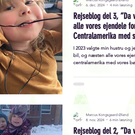
6. dec. 2024
4 min læsning
Rejseblog del 3, ”Da 
alle vores ejendele for
Centralamerika med 
lejlighedssalg, forbe
I 2023 valgte min hustru og j
penge som muligt..
bil, og næsten alle vores ejen
centralamerika med vores b
Marcus Kongsgaard Øland
8. nov. 2024
6 min læsning
Rejseblog del 2, ”Da 